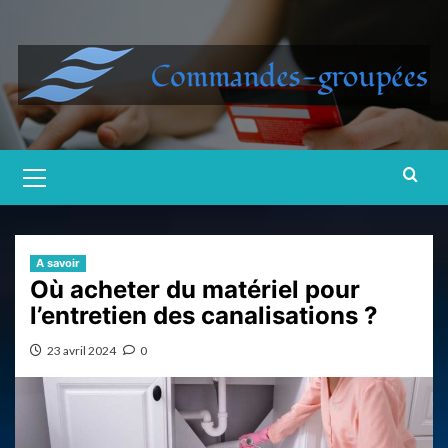
Skip
to
content
Primary
Menu
A savoir
Où acheter du matériel pour
l’entretien des canalisations ?
23 avril 2024
0