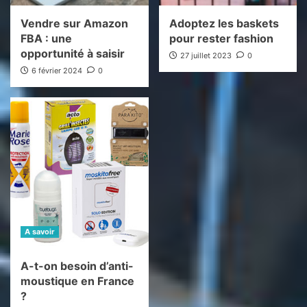
Vendre sur Amazon
Adoptez les baskets
FBA : une
pour rester fashion
opportunité à saisir
27 juillet 2023
0
6 février 2024
0
A savoir
A-t-on besoin d’anti-
moustique en France
?