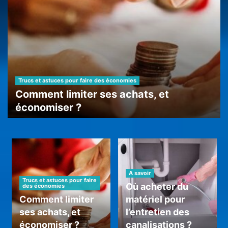
Trucs et astuces pour faire des économies
Comment limiter ses achats, et
économiser ?
A savoir
26 juillet 2024
0
Vendre sur Amazon FBA : une opportunité
à saisir
3
A savoir
Acheter moins cher
Trucs et astuces pour faire
Où acheter du
des économies
Comment obtenir un vélo pour pas cher ?
Comment limiter
matériel pour
4
ses achats, et
l’entretien des
économiser ?
canalisations ?