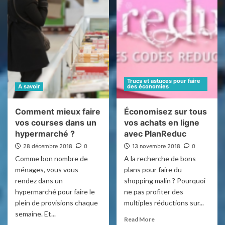
Acheter moins cher
Comment obtenir un vélo pour pas cher ?
4
A savoir
Adoptez les baskets pour rester fashion
5
Trucs et astuces pour faire
A savoir
des économies
Trucs et astuces pour faire des économies
Comment mieux faire
Économisez sur tous
Comment limiter ses achats, et
vos courses dans un
vos achats en ligne
économiser ?
1
hypermarché ?
avec PlanReduc
28 décembre 2018
0
13 novembre 2018
0
Comme bon nombre de
A la recherche de bons
A savoir
ménages, vous vous
plans pour faire du
Où acheter du matériel pour l’entretien des
rendez dans un
shopping malin ? Pourquoi
canalisations ?
2
hypermarché pour faire le
ne pas profiter des
plein de provisions chaque
multiples réductions sur...
semaine. Et...
A savoir
Read More