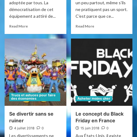
adoptée par tous. La
un peu partout, même s'ils
démocratisation de cet
ne pratiquent pas un sport.
équipement a attiré de...
C'est parce que ce...
Read More
Read More
Trucs et astuces pour faire
des économies
Acheter moins cher
Se divertir sans se
Le concept du Black
ruiner
Friday en France
4 juillet 2018
0
15 juin 2018
0
Les divertissements ne
Aux États-Unis, il existe