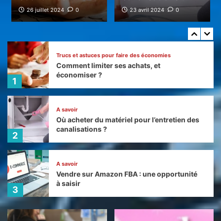
A savoir
26 juillet 2024
0
23 avril 2024
0
Adoptez les baskets pour rester fashion
5
Trucs et astuces pour faire des économies
Comment limiter ses achats, et
économiser ?
1
A savoir
Où acheter du matériel pour l’entretien des
canalisations ?
2
A savoir
Vendre sur Amazon FBA : une opportunité
à saisir
3