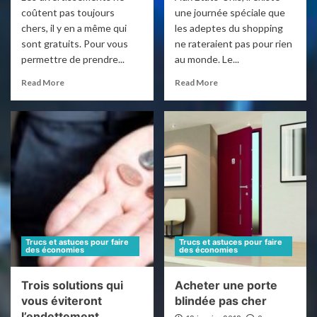
coûtent pas toujours
une journée spéciale que
chers, il y en a même qui
les adeptes du shopping
sont gratuits. Pour vous
ne rateraient pas pour rien
permettre de prendre...
au monde. Le...
Read More
Read More
Trucs et astuces pour faire
Trucs et astuces pour faire
des économies
des économies
Trois solutions qui
Acheter une porte
vous éviteront
blindée pas cher
l’endettement