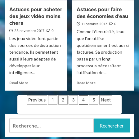
Astuces pour acheter
Astuces pour faire
des jeux vidéo moins
des économies d’eau
chers
11 octobre 2017
0
23 novembre 2017
0
Comme l'électricité, l'eau
Les jeux vidéo font partie
que l'on utilise
des sources de distraction
quotidiennement est aussi
tendance. Ils permettent
facturée. Sa production
aussi à leurs adeptes de
passe par un long
développer leur
processus nécessitant
intelligence...
l'utilisation de...
Read More
Read More
Pagination
Previous
1
2
3
4
5
Next
des
publications
Rechercher :