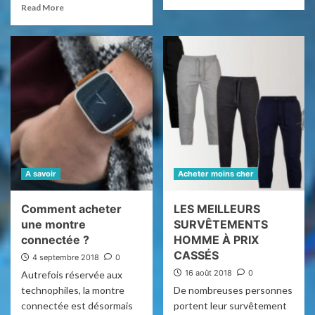
Vendre sur Amazon FBA : une opportunité
Read More
à saisir
3
Acheter moins cher
Comment obtenir un vélo pour pas cher ?
4
A savoir
Adoptez les baskets pour rester fashion
A savoir
Acheter moins cher
5
Comment acheter
LES MEILLEURS
une montre
SURVÊTEMENTS
connectée ?
HOMME À PRIX
CASSÉS
4 septembre 2018
0
16 août 2018
0
Autrefois réservée aux
technophiles, la montre
De nombreuses personnes
connectée est désormais
portent leur survêtement