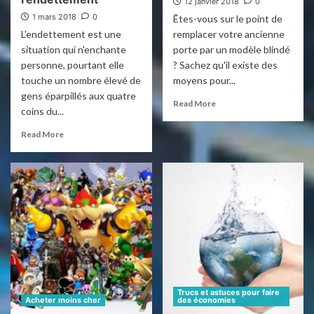
12 janvier 2018
0
1 mars 2018
0
Êtes-vous sur le point de
L'endettement est une
remplacer votre ancienne
situation qui n'enchante
porte par un modèle blindé
personne, pourtant elle
? Sachez qu'il existe des
touche un nombre élevé de
moyens pour...
gens éparpillés aux quatre
Read More
coins du...
Read More
Trucs et astuces pour faire
Acheter moins cher
des économies