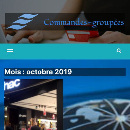
Skip
to
content
Primary
Menu
Mois :
octobre 2019