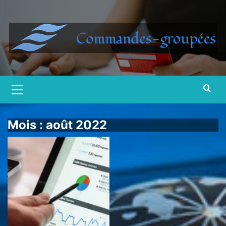
Skip
to
content
Primary
Menu
Mois :
août 2022